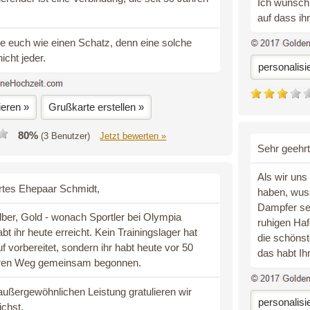
Ich wünsch'
auf dass i
e euch wie einen Schatz, denn eine solche
icht jeder.
personalisi
ieren »
Grußkarte erstellen »
80%
(3 Benutzer)
Jetzt bewerten »
Sehr geehrt
Als wir uns
rtes Ehepaar Schmidt,
haben, wuss
Dampfer sei
lber, Gold - wonach Sportler bei Olympia
ruhigen Haf
bt ihr heute erreicht. Kein Trainingslager hat
die schönst
f vorbereitet, sondern ihr habt heute vor 50
das habt Ih
ren Weg gemeinsam begonnen.
außergewöhnlichen Leistung gratulieren wir
personalisi
ichst.