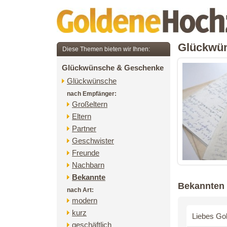
Glückwün
Diese Themen bieten wir Ihnen:
Glückwünsche & Geschenke
Glückwünsche
nach Empfänger:
Großeltern
Eltern
Partner
Geschwister
Freunde
Nachbarn
Bekannte
Bekannten 
nach Art:
modern
kurz
Liebes Gol
geschäftlich