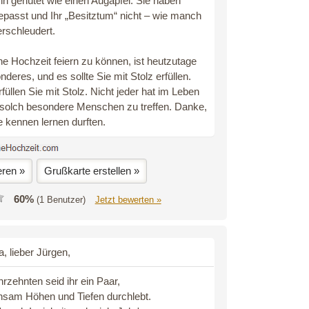
hn gehütet wie einen Augapfel. Sie haben
epasst und Ihr „Besitztum“ nicht – wie manch
erschleudert.
e Hochzeit feiern zu können, ist heutzutage
deres, und es sollte Sie mit Stolz erfüllen.
füllen Sie mit Stolz. Nicht jeder hat im Leben
 solch besondere Menschen zu treffen. Danke,
e kennen lernen durften.
eren »
Grußkarte erstellen »
60%
(1 Benutzer)
Jetzt bewerten »
a, lieber Jürgen,
hrzehnten seid ihr ein Paar,
nsam Höhen und Tiefen durchlebt.