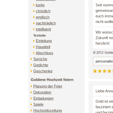
lustig
Seit nunme
gemeinsam
christlich
euch immer
englisch
nicht woll
nachträglich
intelligent
Wir wünsc
Textteile:
Zukunft no
Einleitung
herzlich!
Hauptteil
Abschluss
Sprüche
personalis
Gedichte
Geschenke
Goldene Hochzeit feiern
Planung der Feier
Liebe Anna
Dekoration
Einladungen
Gold ist e
Spiele
fasziniert
Hochzeitszeitung
und faszin