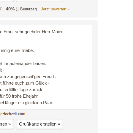
40%
(1 Benutzer)
Jetzt bewerten »
e Frau, sehr geehrter Herr Maier,
 innig eure Triebe.
et ihr aufeinander bauen.
t -
uch zur gegenseit'gen Freud'.
t führte euch zum Glück -
uf erfüllte Tage zurück.
für 50 frohe Ehejahr'
el länger ein glücklich Paar.
eren »
Grußkarte erstellen »