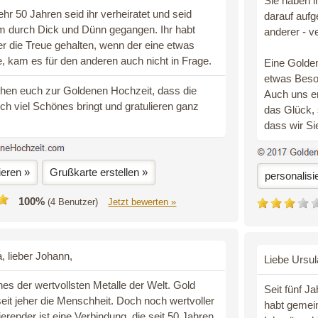
Sie haben i
hr 50 Jahren seid ihr verheiratet und seid
darauf aufg
 durch Dick und Dünn gegangen. Ihr habt
anderer - v
 die Treue gehalten, wenn der eine etwas
te, kam es für den anderen auch nicht in Frage.
Eine Golden
etwas Beson
hen euch zur Goldenen Hochzeit, dass die
Auch uns er
ch viel Schönes bringt und gratulieren ganz
das Glück,
dass wir Si
ieren »
Grußkarte erstellen »
personalisi
100%
(4 Benutzer)
Jetzt bewerten »
, lieber Johann,
Liebe Ursul
ines der wertvollsten Metalle der Welt. Gold
Seit fünf Ja
 seit jeher die Menschheit. Doch noch wertvoller
habt gemei
ierender ist eine Verbindung, die seit 50 Jahren