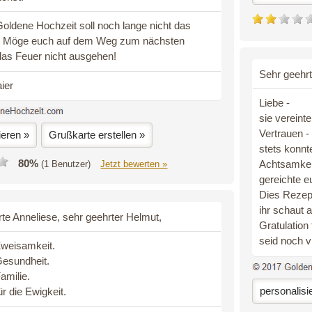
oldene Hochzeit soll noch lange nicht das
. Möge euch auf dem Weg zum nächsten
das Feuer nicht ausgehen!
Sehr geehrt
ier
Liebe -
sie vereinte
Vertrauen -
ieren »
Grußkarte erstellen »
stets konnt
80%
Achtsamkei
(1 Benutzer)
Jetzt bewerten »
gereichte e
Dies Rezep
ihr schaut a
te Anneliese, sehr geehrter Helmut,
Gratulation 
seid noch vi
Zweisamkeit.
Gesundheit.
amilie.
personalisi
ür die Ewigkeit.