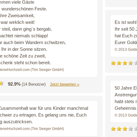
mmen viele Gäste
 wunderschönen Feste.
ahre Zweisamkeit,
war wirklich weit!
Es ist woh
 steil, dann ging`s bergab,
Ihr seit 50
machtet niemals schlapp!
hat Euch z
hr auch beim Wandern schwitzen,
Eurer Gold
t Ihr in der Sonne sitzen.
© 2013 Gold
e schöne Zeit zu zweit,
chenk steht schon bereit.
deneHochzeit.com (Tim Seeger GmbH)
92.9%
(14 Benutzer)
Jetzt bewerten »
50 Jahre E
Anstrengung
habt stets
Zusammenhalt war für uns Kinder manchmal
Geheimnis 
schwer zu ertragen. Es gelang uns nie, Euch
© 2013 Gold
ig auszutricksen.
deneHochzeit.com (Tim Seeger GmbH)