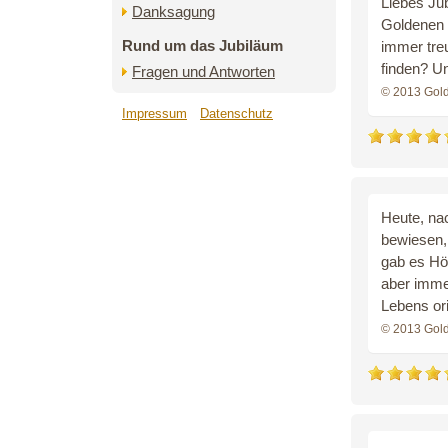
Liebes Jub
Danksagung
Goldenen 
Rund um das Jubiläum
immer tre
finden? U
Fragen und Antworten
© 2013 Gol
Impressum
Datenschutz
Heute, na
bewiesen,
gab es Höh
aber imme
Lebens ori
© 2013 Gol