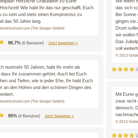
elpaar! Herzliche Gratulation zu Eurer
Wir feiern 
Hochzeit! Wie habt Ihr das nur geschafft, Euch
das sich s
u zu sein und stets einen Kompromiss zu
Bei Sonne 
nd das 50 Jahre lang.
gingen sie
Drum sollen
deneHochzeit.com (Tim Seeger GmbH)
wir wollen 
Das Jubelpa
96.7%
(6 Benutzer)
Jetzt bewerten »
soll weiterh
© 2013 Gold
ch nunmehr 50 Jahren, habt Ihr mehr als
 dass Ihr zusammen gehört. Auch bei Euch
en und Tiefen, wie in jeder Ehe. Ihr habt Euch
r an den Höhen und den schönen Dingen des
entiert.
Mit Eurer 
zwar nicht
deneHochzeit.com (Tim Seeger GmbH)
dennoch. D
nachmache
95%
(4 Benutzer)
Jetzt bewerten »
© 2013 Gold