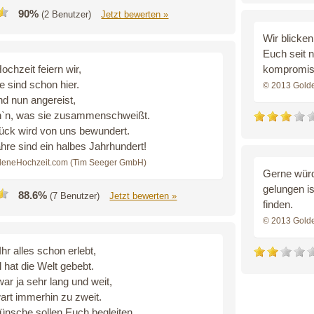
90%
(2 Benutzer)
Jetzt bewerten »
Wir blicken
Euch seit 
chzeit feiern wir,
kompromiss
re sind schon hier.
© 2013 Gold
ind nun angereist,
`n, was sie zusammenschweißt.
ück wird von uns bewundert.
hre sind ein halbes Jahrhundert!
deneHochzeit.com (Tim Seeger GmbH)
Gerne würd
gelungen is
88.6%
(7 Benutzer)
Jetzt bewerten »
finden.
© 2013 Gold
hr alles schon erlebt,
hat die Welt gebebt.
ar ja sehr lang und weit,
art immerhin zu zweit.
nsche sollen Euch begleiten,