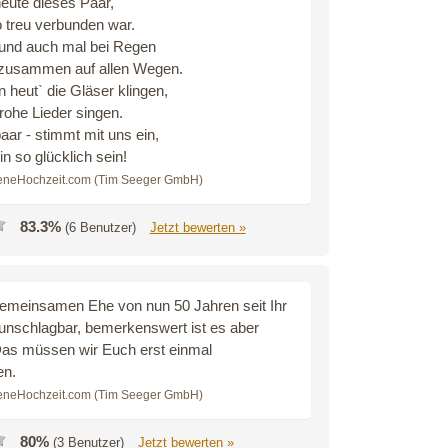
heute dieses Paar,
o treu verbunden war.
und auch mal bei Regen
 zusammen auf allen Wegen.
 heut` die Gläser klingen,
frohe Lieder singen.
ar - stimmt mit uns ein,
in so glücklich sein!
eneHochzeit.com (Tim Seeger GmbH)
83.3%
(6 Benutzer)
Jetzt bewerten »
gemeinsamen Ehe von nun 50 Jahren seit Ihr
 unschlagbar, bemerkenswert ist es aber
as müssen wir Euch erst einmal
n.
eneHochzeit.com (Tim Seeger GmbH)
80%
(3 Benutzer)
Jetzt bewerten »