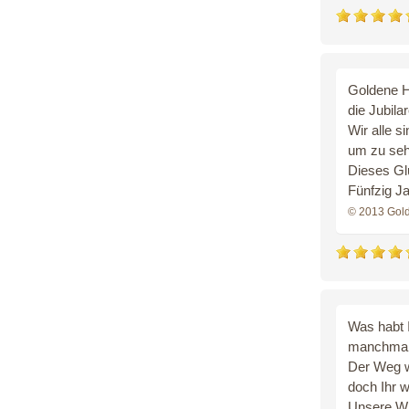
Goldene Ho
die Jubila
Wir alle s
um zu seh
Dieses Gl
Fünfzig Ja
© 2013 Gol
Was habt I
manchmal 
Der Weg w
doch Ihr w
Unsere Wü