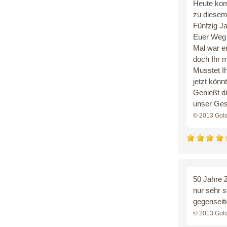
Heute ko
zu diesem
Fünfzig J
Euer Weg 
Mal war er
doch Ihr 
Musstet I
jetzt könn
Genießt di
unser Ges
© 2013 Gol
50 Jahre 
nur sehr 
gegenseit
© 2013 Gol