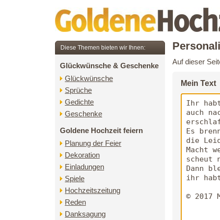
Personal
Diese Themen bieten wir Ihnen:
Auf dieser Sei
Glückwünsche & Geschenke
Glückwünsche
Mein Text
Sprüche
Gedichte
Geschenke
Goldene Hochzeit feiern
Planung der Feier
Dekoration
Einladungen
Spiele
Hochzeitszeitung
Reden
Danksagung