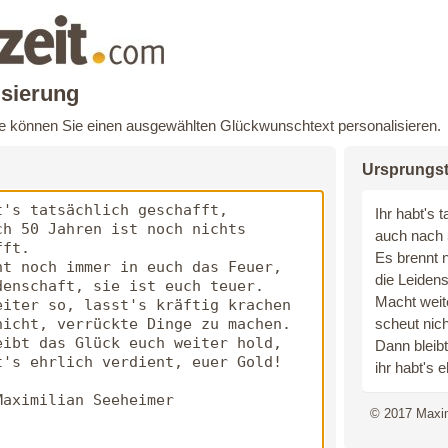
isierung
te können Sie einen ausgewählten Glückwunschtext personalisieren.
Ursprungst
Ihr habt's t
auch nach 5
Es brennt 
die Leidens
Macht weite
scheut nic
Dann bleibt
ihr habt's e
© 2017 Maxim